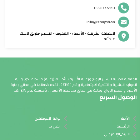
0558777260
info@reaayah.sa
المنطقة الشرقية - الأحساء - الهفوف - النسيم -طريق الملك
عبدالله
الجمعية الخيرية لتيسير الزواج ورعاية الأسرة بالأحساء (رعاية) مسجلة لدى وزارة
الموارد البشرية و التنمية الاجتماعية برقم ( ٤٢٤ ) . تقدم خدماتها في مجالي رعاية
الأسرة و تيسير الزواج وذلك في نطاق محافظة الأحساء . تأسست عام ١٤١٨ هـ.
الوصول السريع
الأخبار
بوابة_الموظفين
الرئيسية
اتصل بنا
البريد_الإلكتروني