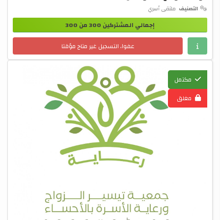
التصنيف
ملتقى أسري
إجمالي المشتركين 300 من 300
عفوا، التسجيل غير متاح مؤقتا
مكتمل
مغلق