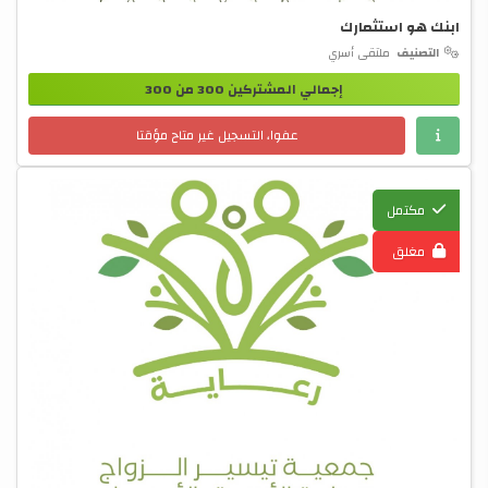
ابنك هو استثمارك
التصنيف
ملتقى أسري
إجمالي المشتركين 300 من 300
عفوا، التسجيل غير متاح مؤقتا
مكتمل
مغلق