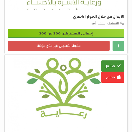
الابداع من خلال الحوار الاسري
التصنيف
ملتقى أسري
إجمالي المشتركين 300 من 300
عفوا، التسجيل غير متاح مؤقتا
مكتمل
مغلق