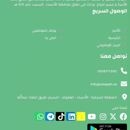
الأسرة و تيسير الزواج وذلك في نطاق محافظة الأحساء . تأسست عام ١٤١٨ هـ.
الوصول السريع
الأخبار
بوابة_الموظفين
الرئيسية
اتصل بنا
البريد_الإلكتروني
تواصل معنا
0558777260
info@reaayah.sa
المنطقة الشرقية - الأحساء - الهفوف - النسيم -طريق الملك عبدالله
تجدنا على